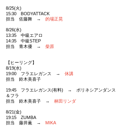
8/25(火)
15:30 BODYATTACK
担当 佐藤舞 →
的場正晃
8/26(水)
13:35 中級エアロ
14:35 中級STEP
担当 青木優 →
柴原
【ヒーリング】
8/19(水)
19:00 フラエレガンス →
休講
担当 鈴木美喜子
19:45 フラエレガンス(有料) → ポリネシアンダンス
＆フラ
担当
鈴木美喜子 →
林田リンダ
8/21(金)
19:15 ZUMBA
担当 藤井薫 →
MIKA